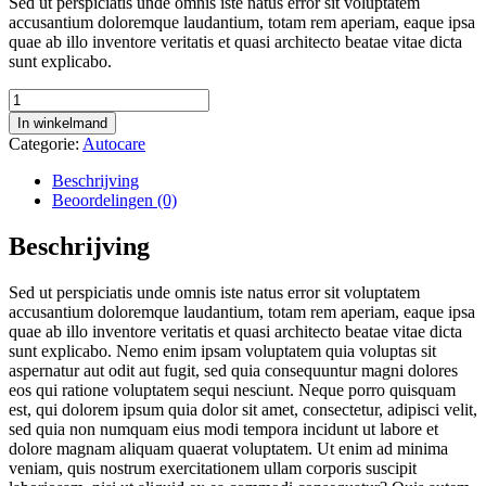
Sed ut perspiciatis unde omnis iste natus error sit voluptatem
accusantium doloremque laudantium, totam rem aperiam, eaque ipsa
quae ab illo inventore veritatis et quasi architecto beatae vitae dicta
sunt explicabo.
Reusable
Filter
In winkelmand
For
Categorie:
Autocare
Conditioner
aantal
Beschrijving
Beoordelingen (0)
Beschrijving
Sed ut perspiciatis unde omnis iste natus error sit voluptatem
accusantium doloremque laudantium, totam rem aperiam, eaque ipsa
quae ab illo inventore veritatis et quasi architecto beatae vitae dicta
sunt explicabo. Nemo enim ipsam voluptatem quia voluptas sit
aspernatur aut odit aut fugit, sed quia consequuntur magni dolores
eos qui ratione voluptatem sequi nesciunt. Neque porro quisquam
est, qui dolorem ipsum quia dolor sit amet, consectetur, adipisci velit,
sed quia non numquam eius modi tempora incidunt ut labore et
dolore magnam aliquam quaerat voluptatem. Ut enim ad minima
veniam, quis nostrum exercitationem ullam corporis suscipit